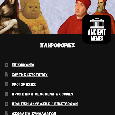
ΠΛΗΡΟΦΟΡΊΕΣ
ΕΠΙΚΟΙΝΩΝΊΑ
ΧΆΡΤΗΣ ΙΣΤΟΤΌΠΟΥ
ΌΡΟΙ ΧΡΉΣΗΣ
ΠΡΟΣΩΠΙΚΆ ΔΕΔΟΜΈΝΑ & COOKIES
ΠΟΛΙΤΙΚΉ ΑΚΎΡΩΣΗΣ / ΕΠΙΣΤΡΟΦΏΝ
ΑΣΦΆΛΕΙΑ ΣΥΝΑΛΛΑΓΏΝ