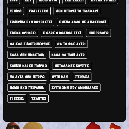
ΓΕΜΊΖΩ
ΓΙΑΤΊ ΤΙ ΈΧΩ
ΔΕΝ ΜΠΟΡΕΊ ΤΟ ΠΑΛΙΚΆΡΙ
ΕΙΛΙΚΡΙΝΆ ΈΧΩ ΚΟΥΡΑΣΤΕΊ
ΕΜΈΝΑ ΆΛΛΟ ΜΕ ΑΠΑΣΧΟΛΕΊ
ΕΜΈΝΑ ΒΡΉΚΕΣ;
Ε ΌΛΟΣ Ο ΚΌΣΜΟΣ ΈΤΣΙ
ΗΜΕΡΟΛΌΓΙΟ
ΘΑ ΣΑΣ ΕΙΔΟΠΟΙΉΣΟΥΜΕ
ΘΑ ΤΟ ΦΑΣ ΑΥΤΟ;
ΚΑΛΆ ΔΕΝ ΉΜΑΣΤΑΝ;
ΚΑΛΆ ΘΑ ΠΆΕΙ ΑΥΤΌ
ΚΛΕΊΣΕ ΚΑΙ ΣΕ ΠΑΊΡΝΩ
ΜΕΤΑΛΛΙΚΈΣ ΚΟΎΠΕΣ
ΝΑ ΑΥΤΆ ΔΕΝ ΜΠΟΡΏ
ΟΎΤΕ ΚΑΝ
ΠΕΊΝΑΣΑ
ΠΟΙΌΝ ΈΧΩ ΠΕΙΡΆΞΕΙ;
ΣΥΓΓΝΏΜΗ ΠΟΥ ΑΜΦΈΒΑΛΕΣ
ΤΙ ΈΧΕΙΣ;
ΤΣΑΝΤΕΣ