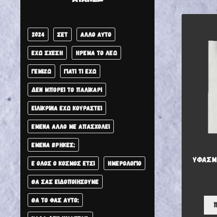
2024
ΣΕΤ
ΆΛΛΟ ΑΥΤΌ
ΈΧΩ ΣΧΈΣΗ
ΉΡΕΜΑ ΤΟ ΛΈΩ
ΓΕΜΊΖΩ
ΓΙΑΤΊ ΤΙ ΈΧΩ
ΔΕΝ ΜΠΟΡΕΊ ΤΟ ΠΑΛΙΚΆΡΙ
ΕΙΛΙΚΡΙΝΆ ΈΧΩ ΚΟΥΡΑΣΤΕΊ
ΕΜΈΝΑ ΆΛΛΟ ΜΕ ΑΠΑΣΧΟΛΕΊ
ΕΜΈΝΑ ΒΡΉΚΕΣ;
ΥΦΑΣΜΆ
Ε ΌΛΟΣ Ο ΚΌΣΜΟΣ ΈΤΣΙ
ΗΜΕΡΟΛΌΓΙΟ
ΘΑ ΣΑΣ ΕΙΔΟΠΟΙΉΣΟΥΜΕ
ΘΑ ΤΟ ΦΑΣ ΑΥΤΟ;