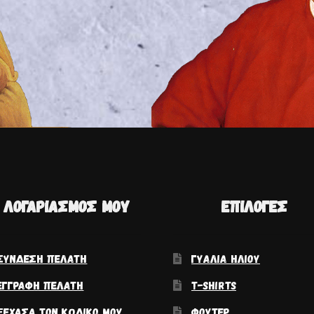
 ΛΟΓΑΡΙΑΣΜΌΣ ΜΟΥ
ΕΠΙΛΟΓΈΣ
ΣΎΝΔΕΣΗ ΠΕΛΆΤΗ
ΓΥΑΛΙΆ ΗΛΊΟΥ
ΕΓΓΡΑΦΉ ΠΕΛΆΤΗ
T-SHIRTS
ΞΈΧΑΣΑ ΤΟΝ ΚΩΔΙΚΌ ΜΟΥ
ΦΟΎΤΕΡ