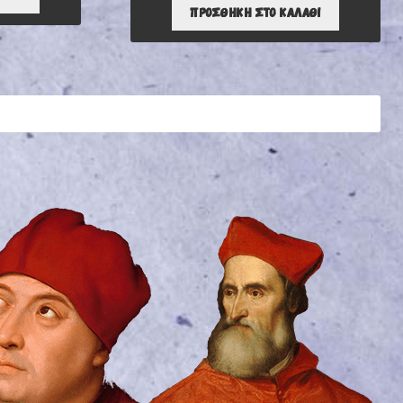
WAS:
ΤΙΜΉ
ΕΊΝΑΙ:
ΠΡΟΣΘΉΚΗ ΣΤΟ ΚΑΛΆΘΙ
3,31 €.
ΕΊΝΑΙ:
9,70 €.
2,22 €.