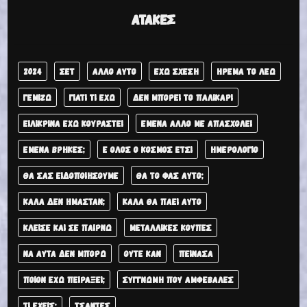
ΑΤΆΚΕΣ
2024
ΣΕΤ
ΆΛΛΟ ΑΥΤΌ
ΈΧΩ ΣΧΈΣΗ
ΉΡΕΜΑ ΤΟ ΛΈΩ
ΓΕΜΊΖΩ
ΓΙΑΤΊ ΤΙ ΈΧΩ
ΔΕΝ ΜΠΟΡΕΊ ΤΟ ΠΑΛΙΚΆΡΙ
ΕΙΛΙΚΡΙΝΆ ΈΧΩ ΚΟΥΡΑΣΤΕΊ
ΕΜΈΝΑ ΆΛΛΟ ΜΕ ΑΠΑΣΧΟΛΕΊ
ΕΜΈΝΑ ΒΡΉΚΕΣ;
Ε ΌΛΟΣ Ο ΚΌΣΜΟΣ ΈΤΣΙ
ΗΜΕΡΟΛΌΓΙΟ
ΘΑ ΣΑΣ ΕΙΔΟΠΟΙΉΣΟΥΜΕ
ΘΑ ΤΟ ΦΑΣ ΑΥΤΟ;
ΚΑΛΆ ΔΕΝ ΉΜΑΣΤΑΝ;
ΚΑΛΆ ΘΑ ΠΆΕΙ ΑΥΤΌ
ΚΛΕΊΣΕ ΚΑΙ ΣΕ ΠΑΊΡΝΩ
ΜΕΤΑΛΛΙΚΈΣ ΚΟΎΠΕΣ
ΝΑ ΑΥΤΆ ΔΕΝ ΜΠΟΡΏ
ΟΎΤΕ ΚΑΝ
ΠΕΊΝΑΣΑ
ΠΟΙΌΝ ΈΧΩ ΠΕΙΡΆΞΕΙ;
ΣΥΓΓΝΏΜΗ ΠΟΥ ΑΜΦΈΒΑΛΕΣ
ΤΙ ΈΧΕΙΣ;
ΤΣΑΝΤΕΣ