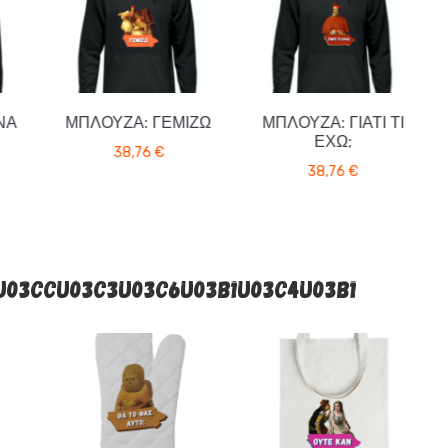
ΝΑ
ΜΠΛΟΎΖΑ: ΓΕΜΙΖΩ
ΜΠΛΟΎΖΑ: ΓΙΑΤΊ ΤΙ
ΈΧΩ;
38,76
€
38,76
€
U03CCU03C3U03C6U03B1U03C4U03B1