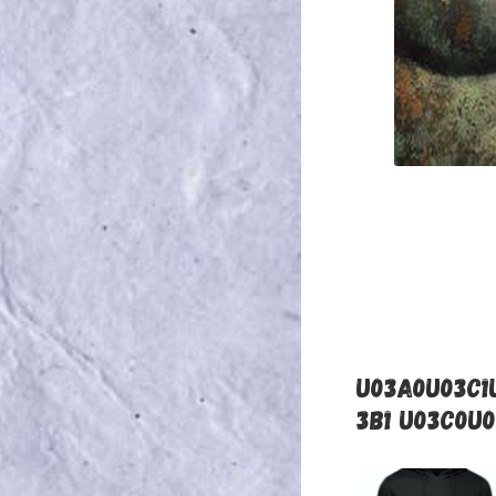
U03A0U03C1
3B1 U03C0U