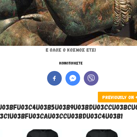
Ε ΌΛΟΣ Ο ΚΌΣΜΟΣ ΈΤΣΙ
ΚΟΙΝΟΠΟΙΉΣΤΕ
PREVIOUSLY ON
U03BFU03C4U03B5U03B9U03BDU03CCU03BCU
03C1U03BFU03CAU03CCU03BDU03C4U03B1