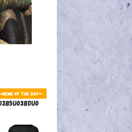
 «MEME OF THE DAY»
03B5U03BDU0