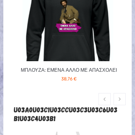
ΜΠΛΟΎΖΑ: ΕΜΈΝΑ ΆΛΛΟ ΜΕ ΑΠΑΣΧΟΛΕΊ
38,76
€
U03A0U03C1U03CCU03C3U03C6U03
B1U03C4U03B1