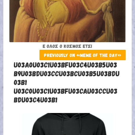
Ε ΌΛΟΣ Ο ΚΌΣΜΟΣ ΈΤΣΙ
PREVIOUSLY ON «MEME OF THE DAY»
U03A0U03C1U03BFU03C4U03B5U03
B9U03BDU03CCU03BCU03B5U03BDU
03B1
U03C0U03C1U03BFU03CAU03CCU03
BDU03C4U03B1