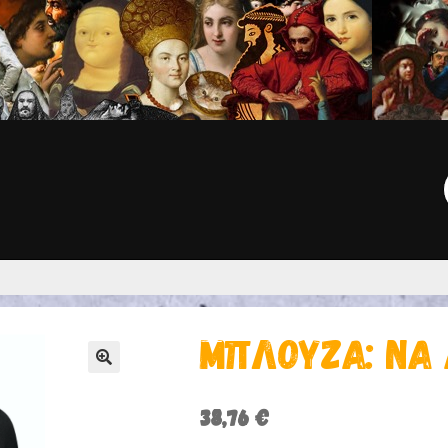
Γ
ΜΠΛΟΎΖΑ: ΝΑ
🔍
38,76
€