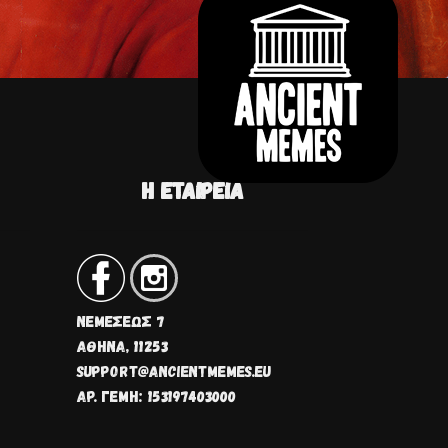
Η ΕΤΑΙΡΕΊΑ
ΝΕΜΈΣΕΩΣ 7
ΑΘΗΝΑ, 11253
SUPPORT@ANCIENTMEMES.EU
ΑΡ. ΓΕΜΗ: 153197403000