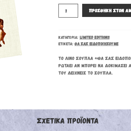
PRICE
ΤΡΈΧΟΥΣΑ
ΣΟΥΠΛΆ:
ΠΡΟΣΘΉΚΗ ΣΤΟΝ Α
WAS:
ΤΙΜΉ
ΘΑ
7,25 €.
ΕΊΝΑΙ:
ΣΑΣ
ΕΙΔΟΠΟΙΉΣΟΥΜΕ
5,90 €.
ΠΟΣΌΤΗΤΑ
ΚΑΤΗΓΟΡΊΑ:
LIMITED EDITIONS
ΕΤΙΚΈΤΑ:
ΘΑ ΣΑΣ ΕΙΔΟΠΟΙΉΣΟΥΜΕ
ΤΟ ΛΙΝΌ ΣΟΥΠΛΆ «ΘΑ ΣΑΣ ΕΙΔΟΠΟ
ΡΩΤΆΕΙ ΑΝ ΜΠΟΡΕΊ ΝΑ ΔΟΚΙΜΆΣΕΙ Α
ΤΟΥ ΔΕΊΧΝΕΙΣ ΤΟ ΣΟΥΠΛ
ΣΧΕΤΙΚΆ ΠΡΟΪΌΝΤΑ