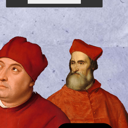
7,20 €.
ΕΊΝΑΙ:
5,04 €.