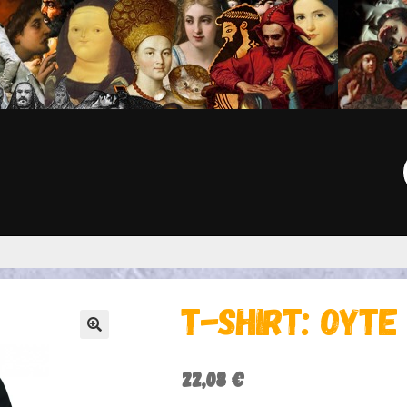
Γ
Τ-SHIRT: ΟΎΤΕ
🔍
22,08
€