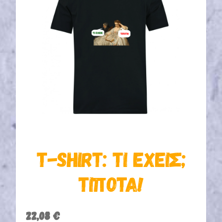
Τ-SHIRT: ΤΙ ΈΧΕΙΣ;
ΤΊΠΟΤΑ!
22,08
€